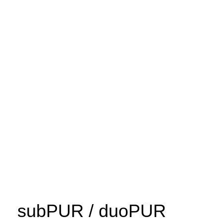
Zum
Inhalt
springen
subPUR / duoPUR